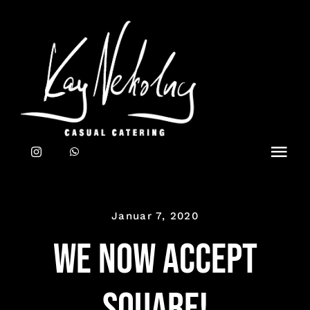
Zum
Inhalt
springen
Toggl
Navig
Home
Januar 7, 2020
CATERING
We now accept
TEAM
Square!