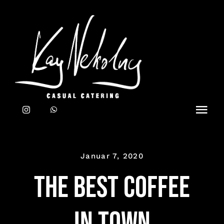
Zum
Inhalt
springen
Toggl
Navig
Home
Januar 7, 2020
CATERING
The best coffee
TEAM
in town