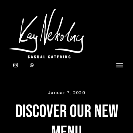
Zum
Inhalt
springen
Toggl
Navig
Home
Januar 7, 2020
CATERING
Discover our new
TEAM
menu