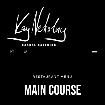
Zum
Inhalt
springen
Toggl
Navig
Home
RESTAURANT MENU
CATERING
MAIN COURSE
TEAM