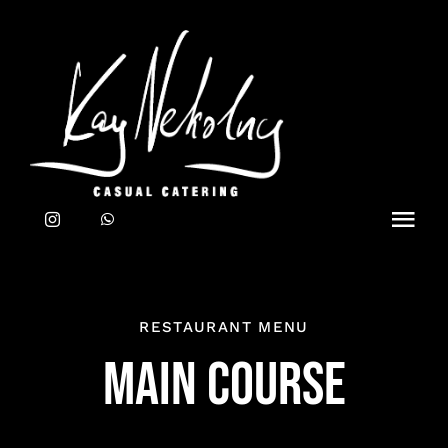
Zum
Inhalt
springen
Toggl
Navig
Home
RESTAURANT MENU
CATERING
MAIN COURSE
TEAM